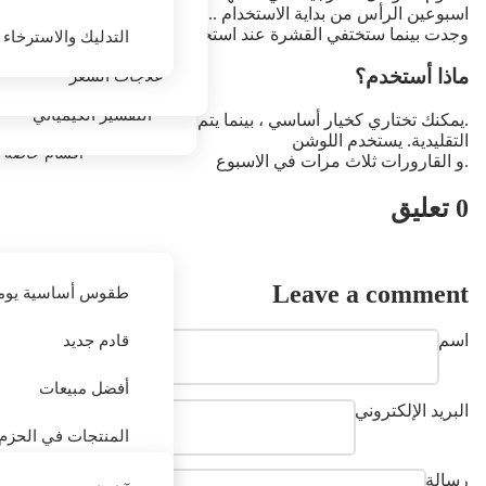
اسبوعين الرأس من بداية الاستخدام ..
الأمصال
ملمس الشعر والتبييض وا
التدليك والاسترخاء
وجدت بينما ستختفي القشرة عند استخدام اللوشن كخيار اول.
التدليك والاسترخاء
علاجات الشعر
ماذا أستخدم؟
التقشير الكيميائي
.يمكنك تختاري كخيار أساسي ، بينما يتم عرضه على الطريقة
التقليدية. يستخدم اللوشن
أقسام خاصة
.و القارورات ثلاث مرات في الاسبوع
0 تعليق
Leave a comment
طقوس أساسية يوم
قادم جديد
اسم
العلامات التجاري
أفضل مبيعات
البريد الإلكتروني
المنتجات في الحزم
رسالة
البيع والخصومات