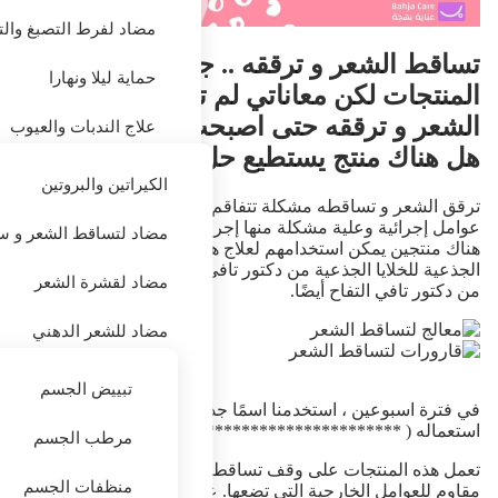
مضاد لفرط التصبغ والت
العناية بالشعر
تساقط الشعر و ترققه .. جربت كثيرا من
حماية ليلا ونهارا
المنتجات لكن معاناتي لم تنته تساقط
الشعر و ترققه حتى اصبحت أخجل منه ..
علاج الندبات والعيوب
هل هناك منتج يستطيع حل مشكلتي؟
مرطب ومعالجة الجفا
الكيراتين والبروتين
ترقق الشعر و تساقطه مشكلة تتفاقم مع تقدم السن. هناك
الحماية من الشمس
عوامل إجرائية وعلية مشكلة منها إجرائها.
مضاد لتساقط الشعر و س
العناية بالجسم
هناك منتجين يمكن استخدامهم لعلاج هذه المشكلة و هما الخلايا
الجذعية
للخلايا الجذعية من دكتور تافي وقارورات
خلايا
الجذعية
علاج حب الشباب
مضاد لقشرة الشعر
من دكتور تافي التفاح أيضًا.
تقشير الجلد
مضاد للشعر الدهني
المنظفات والتونرات
مشاكل الشعر الخاصة
تبييض الجسم
في فترة اسبوعين ، استخدمنا اسمًا جديدًا في فترة اسبوعين من
العين والشفاه
الحمام والنظافة
استعماله (
************************
) بشكل فعال.
مرطب الجسم
مُكَمِّلات
أقنعة الوجه
تعمل هذه المنتجات على وقف تساقط الشعر و جعله اقوى و
تلوين الشعر
منظفات الجسم
مقاوم للعوامل الخارجية التي تضعها. عمليا ستشعرين بالفرق بعد