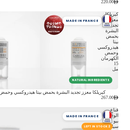
220.00
كيريلكا
معزز
MADE IN FRANCE
تجديد
البشرة
بحمض
بيتا
هيدروكسي
وحمض
الكهرمان
15
مل
NATURAL INGREDIENTS
كيريلكا معزز تجديد البشرة بحمض بيتا هيدروكسي وحمض الكه
267.00
قناع
الوجه
MADE IN FRANCE
بيو
سيللوز
2 LEFT IN STOCK