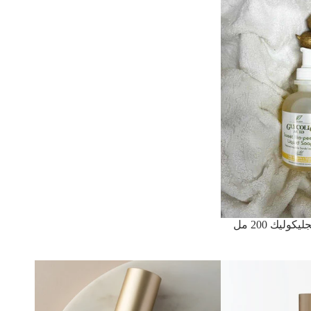
يك 200 مل