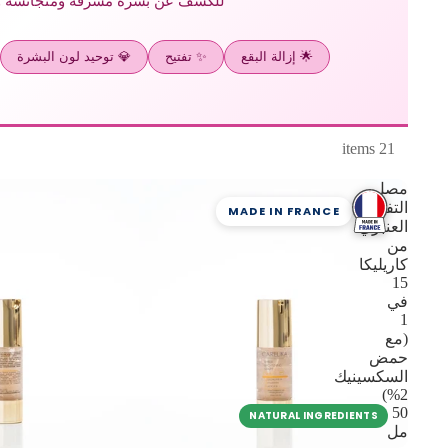
للكشف عن بشرة مشرقة ومتجانسة و
🌟 إزالة البقع
✨ تفتيح
💎 توحيد لون البشرة
21 items
مصل
التفتيح
MADE IN FRANCE
العنبري
من
كاريليكا
15
في
1
(مع
حمض
السكسينيك
2%)
50
NATURAL INGREDIENTS
مل