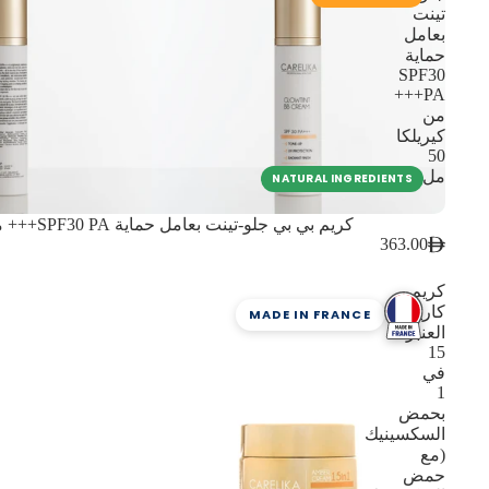
تينت
بعامل
حماية
SPF30
PA+++
من
كيريلكا
50
مل
NATURAL INGREDIENTS
كريم بي بي جلو-تينت بعامل حماية SPF30 PA+++ من كيريلكا 50 مل
363.00
كريم
كاريليكا
MADE IN FRANCE
العنبر
15
في
1
بحمض
السكسينيك
(مع
حمض