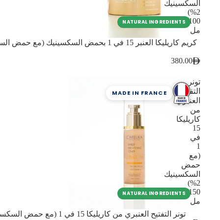
السكسينيك
2%)
100
NATURAL INGREDIENTS
مل
380.00
تونر
التفتيح
MADE IN FRANCE
العنبري
من
كاريليكا
15
في
1
(مع
حمض
السكسينيك
2%)
150
NATURAL INGREDIENTS
مل
تونر التفتيح العنبري من كاريليكا 15 في 1 (مع حمض السكسينيك 2%) 150 مل