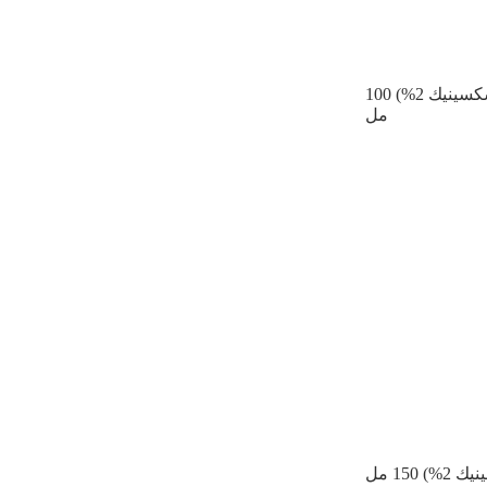
كريم كاريليكا العنبر 15 في 1 بحمض السكسينيك (مع حمض السكسينيك 2%) 100
مل