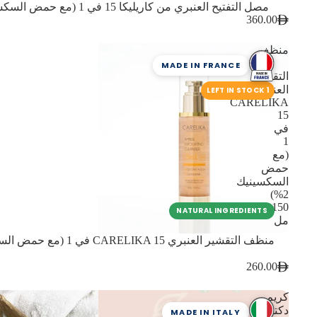
مصل التفتيح العنبري من كاريليكا 15 في 1 (مع حمض السكسينيك 2%) 50 مل
360.00
منظف
MADE IN FRANCE
التقشير
العنبري
1 LEFT IN STOCK
CARELIKA
15
في
1
(مع
حمض
السكسينيك
2%)
150
NATURAL INGREDIENTS
مل
260.00
كريم
دكتور
MADE IN ITALY