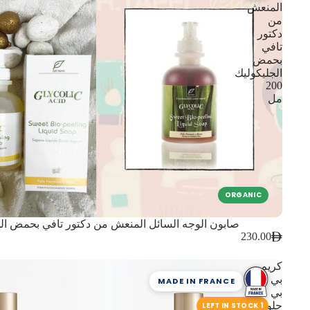
المنعش
من
دكتور
تافي
بحمض
الجليكوليك
200
مل
ORGANIC
صابون الوجه السائل المنعش من دكتور تافي بحمض الجليكول
230.00
كريم
بي
MADE IN FRANCE
بي
جلو-
1 LEFT IN STOCK