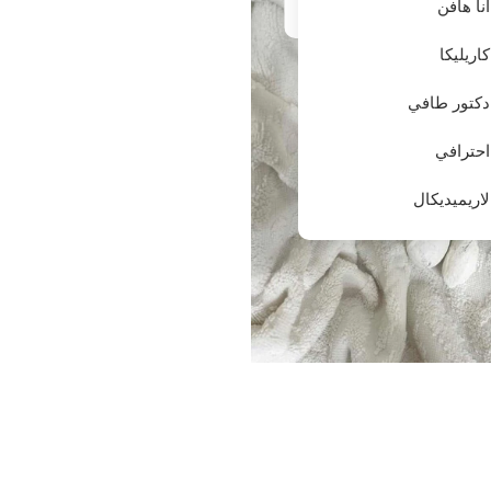
آنا هافن
كاريليكا
أكثر
دكتور طافي
احترافي
لاريميديكال